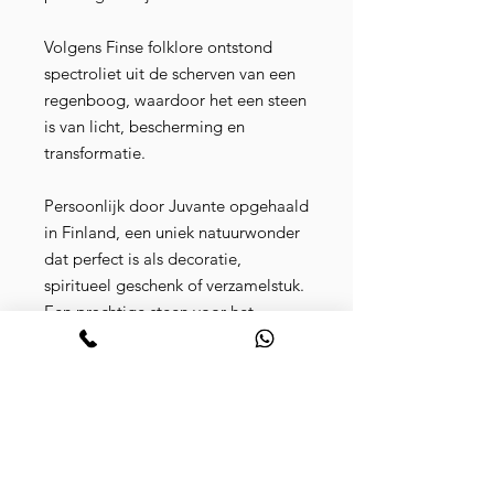
Volgens Finse folklore ontstond
spectroliet uit de scherven van een
regenboog, waardoor het een steen
is van licht, bescherming en
transformatie.
Persoonlijk door Juvante opgehaald
in Finland, een uniek natuurwonder
dat perfect is als decoratie,
spiritueel geschenk of verzamelstuk.
Een prachtige steen voor het
creëren van hoogwaardige sieraden
door juweliers en vakmensen.
Dit bijzondere exemplaar is door
Juvante zelf in Finland opgehaald
— een uniek natuurwonder van