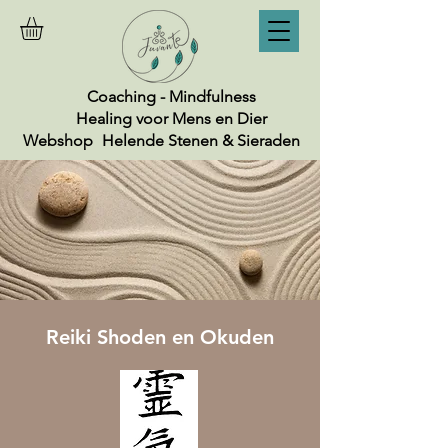
Coaching - Mindfulness
Healing voor Mens en Dier
Webshop
Helende Stenen & Sieraden
Reiki Shoden en Okuden