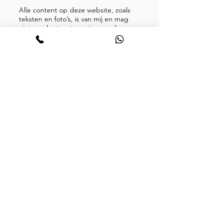
Alle content op deze website, zoals
teksten en foto’s, is van mij en mag
niet zonder toestemming worden
gebruikt.
Door deze website en mijn diensten
te gebruiken, ga je akkoord met deze
voorwaarden.
Barbara Stuurman
Telegram/ WhatsApp:
+31620750705
Privacy verklaringen
Algemene voorwaarden
Retouren
© Copyright
Disclaimer
2023-2026
by Juvante