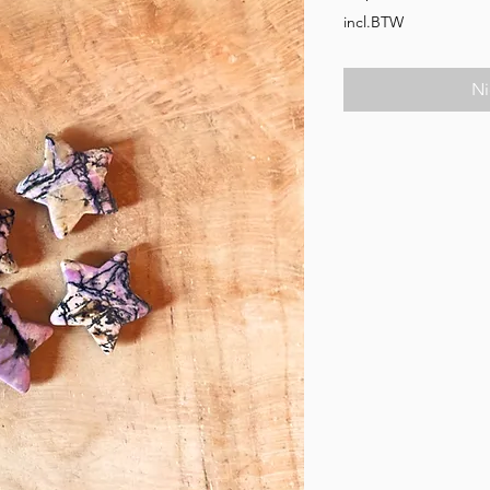
incl.BTW
Ni