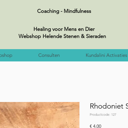
Coaching - Mindfulness
Healing voor Mens en Dier
Webshop
Helende Stenen & Sieraden
bshop
Consulten
Kundalini Activaties
Rhodoniet 
Productcode: 127
Prijs
€ 4,00