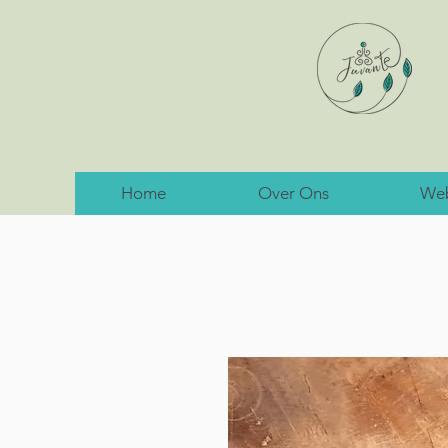
Home
Over Ons
We