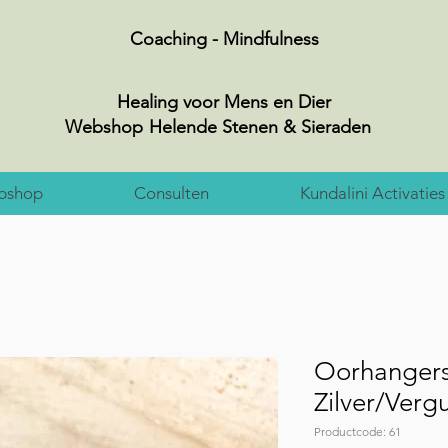
Coaching - Mindfulness
Healing voor Mens en Dier
Webshop
Helende Stenen & Sieraden
bshop
Consulten
Kundalini Activaties
Oorhangers 
Zilver/Verg
Productcode: 61