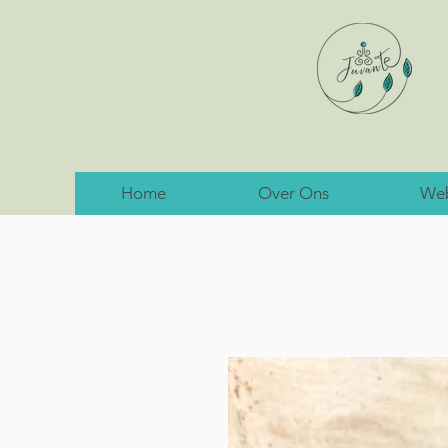
Home
Over Ons
We