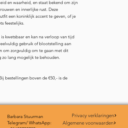
sheid en waarheid, en staat bekend om zijn
rouwen en innerlijke rust. Deze
tfit een koninklijk accent te geven, of je
s feestelijks.
is kwetsbaar en kan na verloop van tijd
 veelvuldig gebruik of blootstelling aan
n om zorgvuldig om te gaan met dit
g zo lang mogelijk te behouden.
Bij bestellingen boven de €50,- is de
Privacy verklaringen
Barbara Stuurman
Telegram/ WhatsApp:
Algemene voorwaarden