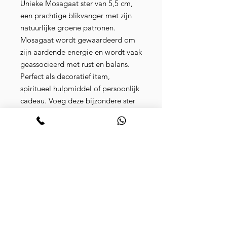
Unieke Mosagaat ster van 5,5 cm,
een prachtige blikvanger met zijn
natuurlijke groene patronen.
Mosagaat wordt gewaardeerd om
zijn aardende energie en wordt vaak
geassocieerd met rust en balans.
Perfect als decoratief item,
spiritueel hulpmiddel of persoonlijk
cadeau. Voeg deze bijzondere ster
toe aan je collectie en ervaar de
kracht van de natuur!
Verzending & Ophalen
Ophalen bij Juvante is mogelijk. Bij
bestellingen boven de €50,- is de
verzending gratis.
Barbara Stuurman